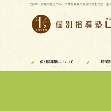
コ
ナ
北部中・豊城中校区の小・中学生対象の個別指導塾です。塾
ン
ビ
テ
ゲ
ン
ー
ツ
シ
に
ョ
移
ン
動
に
移
動
個別指導塾Lについて
時間
ABOUT L
SY