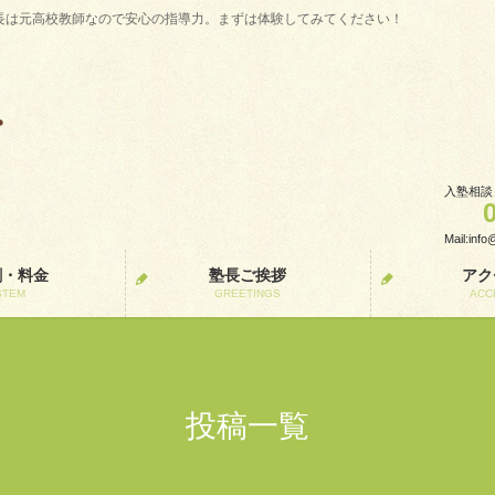
長は元高校教師なので安心の指導力。まずは体験してみてください！
入塾相談
Mail:inf
割・料金
塾長ご挨拶
アク
STEM
GREETINGS
ACC
投稿一覧