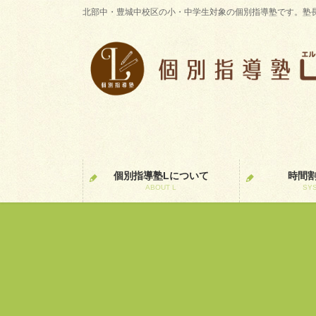
コ
ナ
北部中・豊城中校区の小・中学生対象の個別指導塾です。塾
ン
ビ
テ
ゲ
ン
ー
ツ
シ
に
ョ
移
ン
動
に
移
動
個別指導塾Lについて
時間
ABOUT L
SY