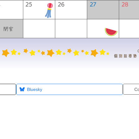
Bluesky
C