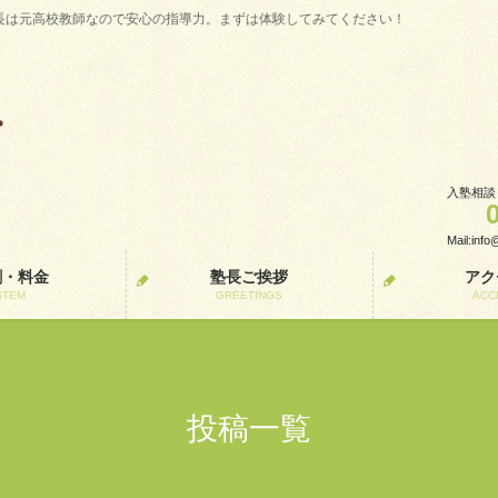
長は元高校教師なので安心の指導力。まずは体験してみてください！
入塾相談
Mail:inf
割・料金
塾長ご挨拶
アク
STEM
GREETINGS
ACC
投稿一覧