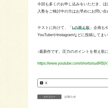
今回も多くのお申し込みをいただき、ほ
入塾をご検討中の方はお早めにお問い合
テストに向けて、「
Lの替え歌
」企画も
YouTubeやInstagramなどに投稿
↓最新作です。圧力のポイントを替え歌にして
https://www.youtube.com/shorts/sudRBjV
X
お知らせ
カテゴリー