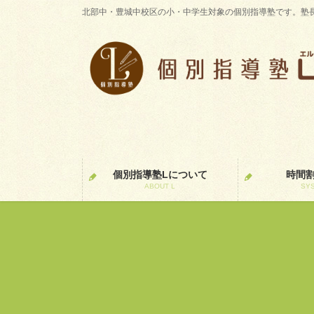
コ
ナ
北部中・豊城中校区の小・中学生対象の個別指導塾です。塾
ン
ビ
テ
ゲ
ン
ー
ツ
シ
に
ョ
移
ン
動
に
移
動
個別指導塾Lについて
時間
ABOUT L
SY