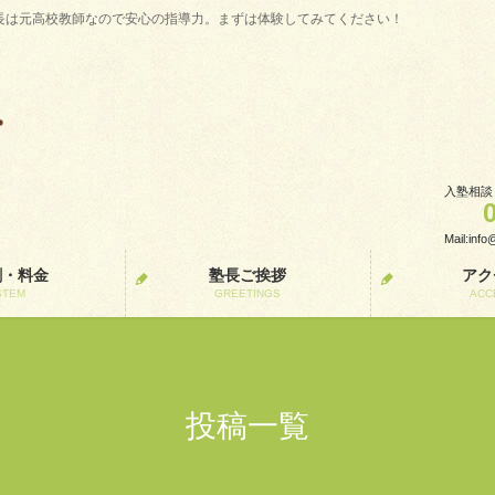
長は元高校教師なので安心の指導力。まずは体験してみてください！
入塾相談
Mail:inf
割・料金
塾長ご挨拶
アク
STEM
GREETINGS
ACC
投稿一覧