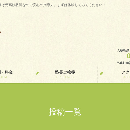
長は元高校教師なので安心の指導力。まずは体験してみてください！
入塾相談
Mail:inf
割・料金
塾長ご挨拶
アク
STEM
GREETINGS
ACC
投稿一覧