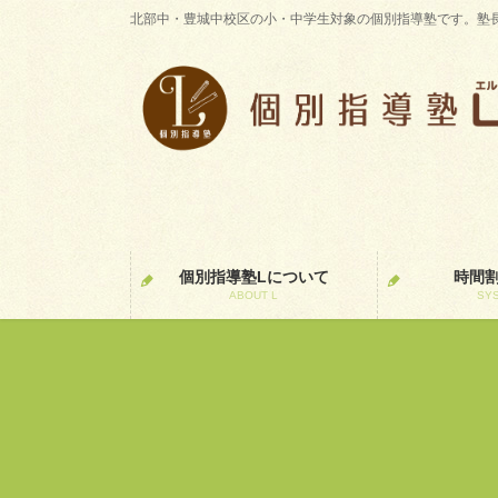
コ
ナ
北部中・豊城中校区の小・中学生対象の個別指導塾です。塾
ン
ビ
テ
ゲ
ン
ー
ツ
シ
に
ョ
移
ン
動
に
移
動
個別指導塾Lについて
時間
ABOUT L
SY